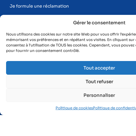
Je formule une réclamation
Je suis employeur
Gérer le consentement
Je souhaite adhérer
Nous utilisons des cookies sur notre site Web pour vous offrir l'expérie
mémorisant vos préférences et en répétant vos visites. En cliquant sur 
Suivi médical de mes salariés
consentez à l'utilisation de TOUS les cookies. Cependant, vous pouvez c
Le maintien en emploi
pour fournir un consentement contrôlé.
J’élabore mon document unique
Mes obligations employeurs
Tout accepter
Je me forme en e-learning
Tout refuser
Je formule une réclamation
Personnaliser
Informations
Nos missions
Politique de cookies
Politique de confidentia
Nos équipes
Prévention des risques professionnels
Suivi de santé