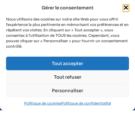
de contact. Pour plus d'information, veuillez
Gérer le consentement
consulter notre politique de confidentialité.
Nous utilisons des cookies sur notre site Web pour vous offrir
l'expérience la plus pertinente en mémorisant vos préférences et en
Envoyer la réclamation
répétant vos visites. En cliquant sur « Tout accepter », vous
consentez à l'utilisation de TOUS les cookies. Cependant, vous
pouvez cliquer sur « Personnaliser » pour fournir un consentement
contrôlé.
Tout accepter
AIST - La prévention active
Tout refuser
1 rue des Frères Lumière
Zone Industrielle du Brézet
Personnaliser
63 028 Clermont-Ferrand Cedex 2
Politique de cookies
Politique de confidentialité
04 73 91 26 41