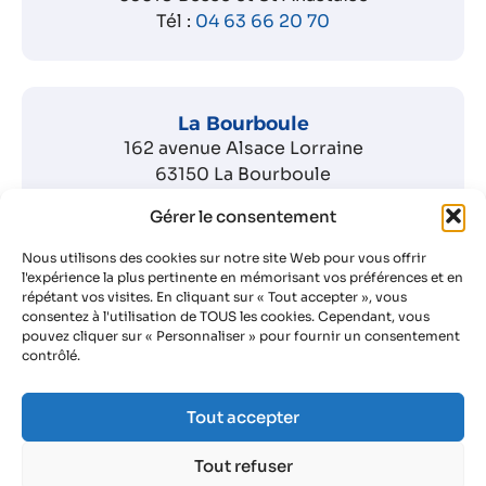
Tél :
04 63 66 20 70
La Bourboule
162 avenue Alsace Lorraine
63150 La Bourboule
Tél :
04 63 66 20 79
Gérer le consentement
Nous utilisons des cookies sur notre site Web pour vous offrir
Brioude
l'expérience la plus pertinente en mémorisant vos préférences et en
répétant vos visites. En cliquant sur « Tout accepter », vous
22 avenue de la Gare
consentez à l'utilisation de TOUS les cookies. Cependant, vous
43101 Brioude
pouvez cliquer sur « Personnaliser » pour fournir un consentement
Tél :
04 43 11 02 14
contrôlé.
Tout accepter
Langeac
5 Rue de la Roche Buffeyre
Tout refuser
Zone de la Bourzède