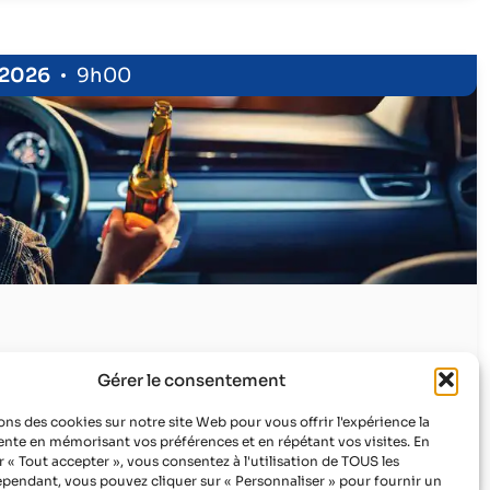
 2026
9h00
risque routier : transformer
Gérer le consentement
légale en levier de prévention
ons des cookies sur notre site Web pour vous offrir l'expérience la
Infos & inscriptions
ente en mémorisant vos préférences et en répétant vos visites. En
r « Tout accepter », vous consentez à l'utilisation de TOUS les
pendant, vous pouvez cliquer sur « Personnaliser » pour fournir un