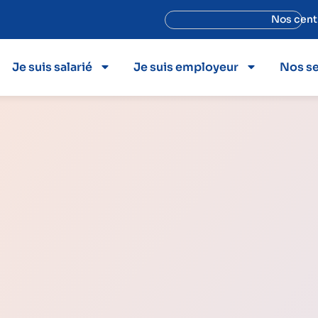
Nos cent
Je suis salarié
Je suis employeur
Nos se