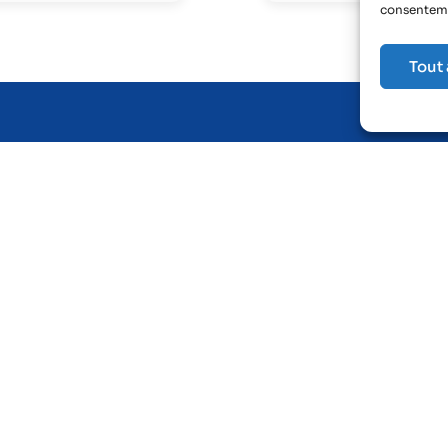
consenteme
Tout
arié
Je suis employeur
site médicale
Je souhaite adhérer
en emploi
Suivi médical de mes salariés
s salarié
Le maintien en emploi
emande de rendez-vous
J’élabore mon document uniqu
aire
Mes obligations employeurs
entant du personnel
Je me forme en e-learning
 e-learning
Je formule une réclamation
 réclamation