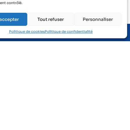
nt contrôlé.
 accepter
Tout refuser
Personnaliser
Politique de cookies
Politique de confidentialité
Informations
Nos missions
Nos équipes
Prévention des risques professionnels
e
Suivi de santé
Prévention désinsertion professionnelle
Evènements
Nous rejoindre