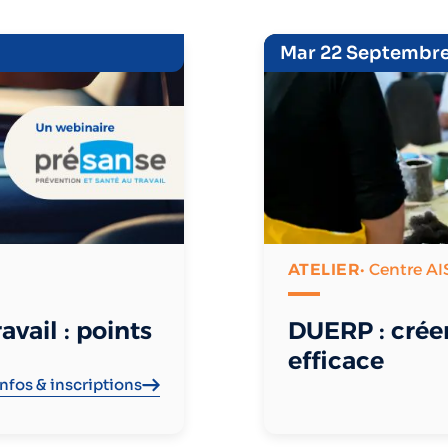
Mar 22 Septembr
ATELIER
• Centre AI
vail : points
DUERP : crée
efficace
Infos & inscriptions