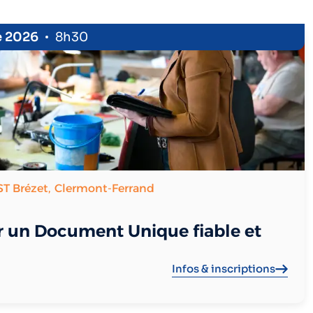
e 2026
8h30
ST Brézet,
Clermont-Ferrand
r un Document Unique fiable et
Infos & inscriptions