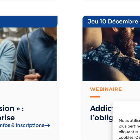
Jeu 10 Décembre
WEBINAIRE
ion » :
Addictions & 
rise
l’obligation 
Nous utilis
Infos & inscriptions
plus pertin
cliquant su
cookies. Ce