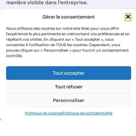
manière visible dans l’entreprise.
Parallèlement, le document doit être accessible
Gérer le consentement
aux membres du CSE (Comité Social et
Économique), aux agents de la CARSAT (Caisse
Nous utilisons des cookies sur notre site Web pour vous offrir
l'expérience la plus pertinente en mémorisant vos préférences et en
d’Assurance Retraite et de la Santé au Travail) et
répétant vos visites. En cliquant sur « Tout accepter », vous
aux agents du système d’inspection du travail.
consentez à l'utilisation de TOUS les cookies. Cependant, vous
pouvez cliquer sur « Personnaliser » pour fournir un consentement
Le DUERP doit être transmis spécifiquement à
contrôlé.
chaque mise à jour au médecin du travail.
Tout accepter
Tout refuser
Personnaliser
S’informer en tant
Politique de cookies
Politique de confidentialité
qu'
employeur
J'organise
le
suivi
Mes