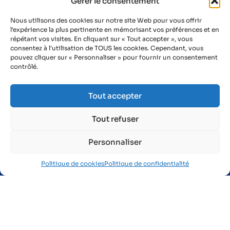
Gérer le consentement
Nous utilisons des cookies sur notre site Web pour vous offrir
l'expérience la plus pertinente en mémorisant vos préférences et en
répétant vos visites. En cliquant sur « Tout accepter », vous
consentez à l'utilisation de TOUS les cookies. Cependant, vous
pouvez cliquer sur « Personnaliser » pour fournir un consentement
AIST - La prévention active
contrôlé.
1 rue des Frères Lumière
Zone Industrielle du Brézet
Tout accepter
63 028 Clermont-Ferrand Cedex 2
Tout refuser
04 73 91 26 41
Personnaliser
Politique de cookies
Politique de confidentialité
Je suis salarié
Préparer ma visite médicale
Me maintenir en emploi