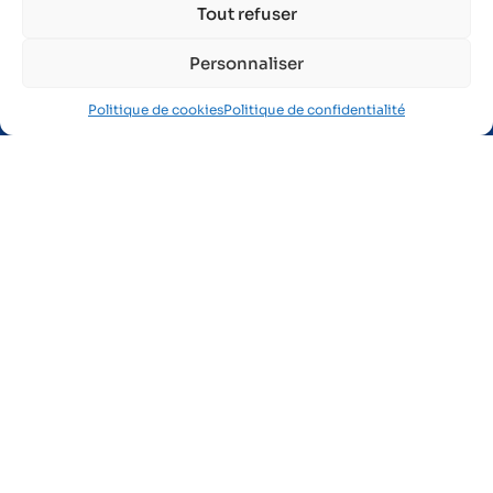
Tout refuser
1 rue des Frères Lumière
Zone Industrielle du Brézet
Personnaliser
63 028 Clermont-Ferrand Cedex 2
Politique de cookies
Politique de confidentialité
04 73 91 26 41
Je suis salarié
Préparer ma visite médicale
Me maintenir en emploi
Mes obligations salarié
Je fais une demande de rendez-vous
Je suis intérimaire
Je suis représentant du personnel
Je me forme en e-learning