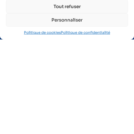
Tout refuser
1 rue des Frères Lumière
Zone Industrielle du Brézet
Personnaliser
63 028 Clermont-Ferrand Cedex 2
Politique de cookies
Politique de confidentialité
04 73 91 26 41
Je suis salarié
Préparer ma visite médicale
Me maintenir en emploi
Mes obligations salarié
Je fais une demande de rendez-vous
Je suis intérimaire
Je suis représentant du personnel
Je me forme en e-learning