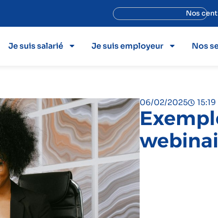
Nos cent
Je suis salarié
Je suis employeur
Nos se
06/02/2025
15:19
Exempl
webinai