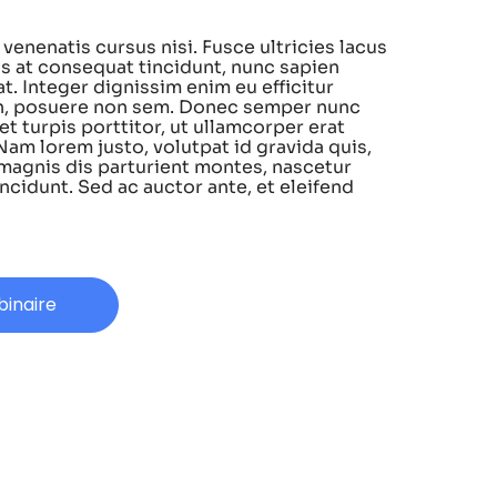
venenatis cursus nisi. Fusce ultricies lacus
s at consequat tincidunt, nunc sapien
t. Integer dignissim enim eu efficitur
on, posuere non sem. Donec semper nunc
et turpis porttitor, ut ullamcorper erat
Nam lorem justo, volutpat id gravida quis,
magnis dis parturient montes, nascetur
ncidunt. Sed ac auctor ante, et eleifend
binaire