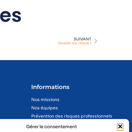
res
SUIVANT
Dossier sur risque 1
Informations
Nos missions
Nos équipes
Prévention des risques professionnels
e
Suivi de santé
Gérer le consentement