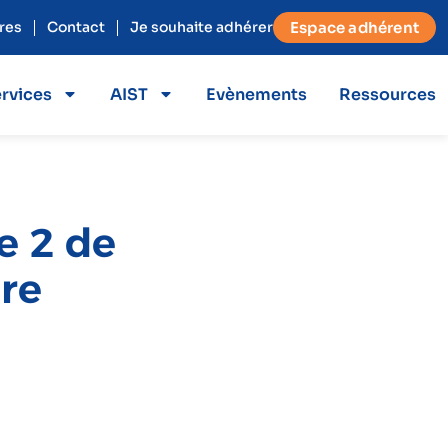
res
Contact
Je souhaite adhérer
Espace adhérent
rvices
AIST
Evènements
Ressources
e 2 de
re