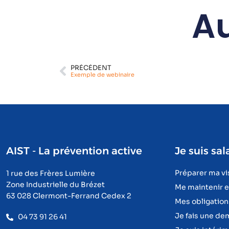
Au
PRÉCÉDENT
Exemple de webinaire
AIST - La prévention active
Je suis sal
Préparer ma vi
1 rue des Frères Lumière
Zone Industrielle du Brézet
Me maintenir 
63 028 Clermont-Ferrand Cedex 2
Mes obligation
Je fais une d
04 73 91 26 41