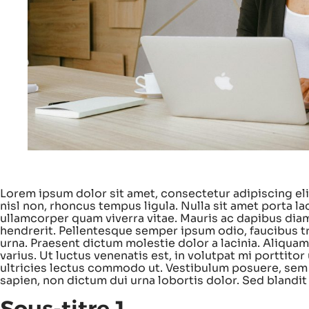
Lorem ipsum dolor sit amet, consectetur adipiscing eli
nisl non, rhoncus tempus ligula. Nulla sit amet porta l
ullamcorper quam viverra vitae. Mauris ac dapibus diam.
hendrerit. Pellentesque semper ipsum odio, faucibus tr
urna. Praesent dictum molestie dolor a lacinia. Aliquam a
varius. Ut luctus venenatis est, in volutpat mi porttitor 
ultricies lectus commodo ut. Vestibulum posuere, sem v
sapien, non dictum dui urna lobortis dolor. Sed blandi
Sous-titre 1