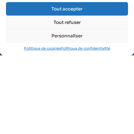
1 rue des Frères Lumière
Tout accepter
Zone Industrielle du Brézet
63 028 Clermont-Ferrand Cedex 2
Tout refuser
04 73 91 26 41
Personnaliser
Politique de cookies
Politique de confidentialité
Je suis salarié
Préparer ma visite médicale
Me maintenir en emploi
Mes obligations salarié
Je fais une demande de rendez-vous
Je suis intérimaire
Je suis représentant du personnel
Je me forme en e-learning