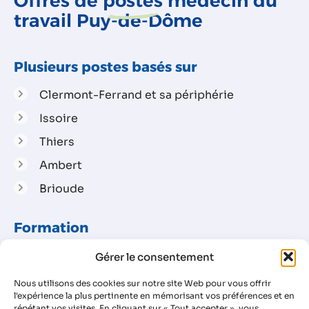
Offres de
postes
médecin du
travail Puy-de-Dôme
Plusieurs postes basés sur
Clermont-Ferrand et sa périphérie
Issoire
Thiers
Ambert
Brioude
Formation
Docteur en médecine issu de toutes les
Gérer le consentement
spécialités médicales
Nous utilisons des cookies sur notre site Web pour vous offrir
Vous vous engagez à suivre la formation DIU
l'expérience la plus pertinente en mémorisant vos préférences et en
répétant vos visites. En cliquant sur « Tout accepter », vous