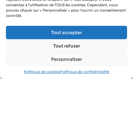
Pratiques Médicales en Santé au Travail.
consentez à l'utilisation de TOUS les cookies. Cependant, vous
pouvez cliquer sur « Personnaliser » pour fournir un consentement
Cette formation est prise entièrement en
contrôlé.
charge par l’AIST et se déroule pendant le
temps de travail.
Tout accepter
Contrat
Tout refuser
CDI à temps plein
Personnaliser
CDI à temps partiel
Politique de cookies
Politique de confidentialité
Voir les offres en cours de médecin du
travail
AIST - La prévention active