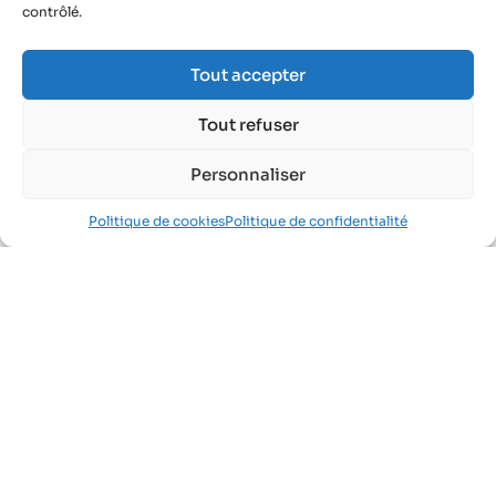
contrôlé.
Tout accepter
Tout refuser
Personnaliser
Politique de cookies
Politique de confidentialité
Santé en entreprise : tout
comprendre sur le nouveau Plan
Santé Travail 2026-2030
Infos & inscriptions
Voir toutes les ressources