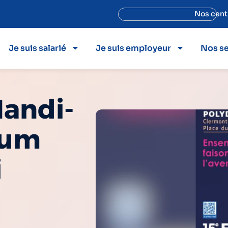
Nos cent
Je suis salarié
Je suis employeur
Nos se
Handi-
rum
i