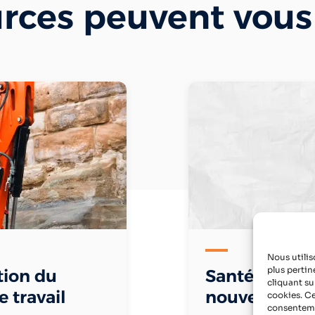
urces peuvent vou
Nous utilis
plus pertin
tion du
Santé en ent
cliquant su
 travail
nouveau Plan
cookies. Ce
consenteme