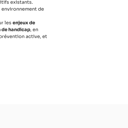
tifs existants.
n environnement de
ur les
enjeux de
n de handicap
, en
prévention active, et