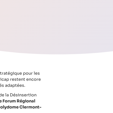
stratégique pour les
ndicap restent encore
tés adaptées.
 de la Désinsertion
5e Forum Régional
Polydome Clermont-