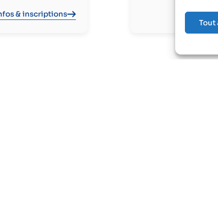
nfos & inscriptions
Tout
Voir toutes les ressources
arié
Je suis employeur
site médicale
Je souhaite adhérer
en emploi
Suivi médical de mes salariés