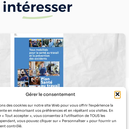
s
intéresser
Gérer le consentement
ons des cookies sur notre site Web pour vous offrir l'expérience la
ente en mémorisant vos préférences et en répétant vos visites. En
reprise : tout comprendre sur le
r « Tout accepter », vous consentez à l'utilisation de TOUS les
 Santé Travail 2026-2030
pendant, vous pouvez cliquer sur « Personnaliser » pour fournir un
nt contrôlé.
Infos & inscriptions