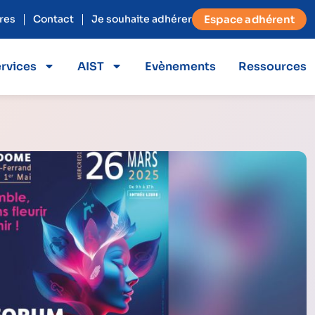
res
Contact
Je souhaite adhérer
Espace adhérent
rvices
AIST
Evènements
Ressources