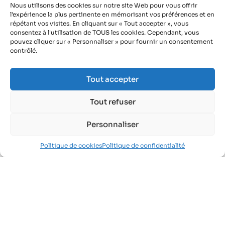
pause
: créer des zones ombragées.
Nous utilisons des cookies sur notre site Web pour vous offrir
Mettre à disposition des équipements de
l'expérience la plus pertinente en mémorisant vos préférences et en
répétant vos visites. En cliquant sur « Tout accepter », vous
protection individuelle (EPI) solaires
: fournir
consentez à l'utilisation de TOUS les cookies. Cependant, vous
les vêtements, chapeaux, lunettes et crèmes,
pouvez cliquer sur « Personnaliser » pour fournir un consentement
et veiller à leur bonne utilisation.
contrôlé.
Équiper les vitres
: installer des filtres anti-
UV sur les vitres des véhicules et des
Tout accepter
bureaux.
Tout refuser
Agissons ensemble pour la
Personnaliser
prévention !
Politique de cookies
Politique de confidentialité
L’exposition au rayonnement ultraviolet solaire
est un
sujet de santé au travail majeur
qui
nécessite une action concertée. La prévention
doit privilégier la limitation du temps
d’exposition et l’introduction de barrières
physiques (ombrage, vêtements) entre les UV et