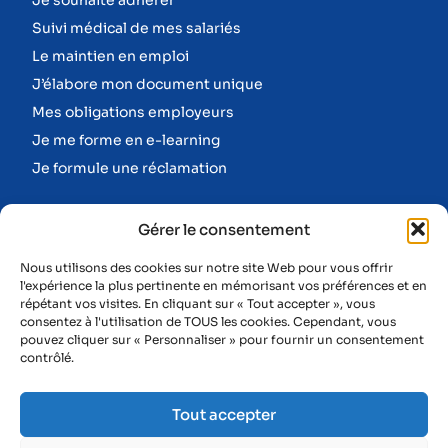
Je souhaite adhérer
Suivi médical de mes salariés
Le maintien en emploi
J’élabore mon document unique
Mes obligations employeurs
Je me forme en e-learning
Je formule une réclamation
Informations
Gérer le consentement
Nos missions
Nous utilisons des cookies sur notre site Web pour vous offrir
Nos équipes
l'expérience la plus pertinente en mémorisant vos préférences et en
répétant vos visites. En cliquant sur « Tout accepter », vous
Prévention des risques professionnels
consentez à l'utilisation de TOUS les cookies. Cependant, vous
Suivi de santé
pouvez cliquer sur « Personnaliser » pour fournir un consentement
contrôlé.
Prévention désinsertion professionnelle
Evènements
Tout accepter
Nous rejoindre