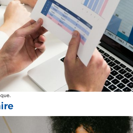
sque.
ire