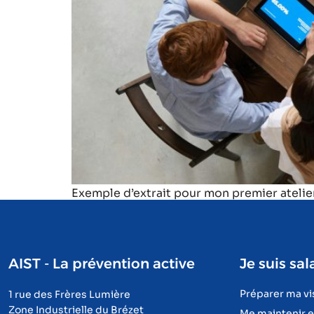
Exemple d’extrait pour mon premier atelier
AIST - La prévention active
Je suis sal
Préparer ma vi
1 rue des Frères Lumière
Zone Industrielle du Brézet
Me maintenir 