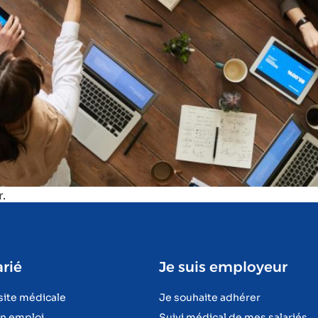
.
arié
Je suis employeur
site médicale
Je souhaite adhérer
en emploi
Suivi médical de mes salariés