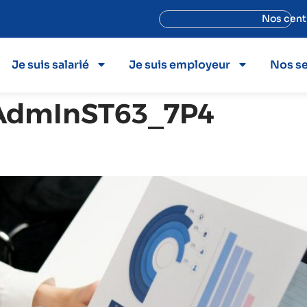
Nos cent
Je suis salarié
Je suis employeur
Nos se
AdmInST63_7P4