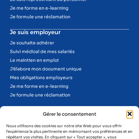
Je me forme en e-learning
Je formule une réclamation
Je suis employeur
Je souhaite adhérer
Suivi médical de mes salariés
Le maintien en emploi
J’élabore mon document unique
Mes obligations employeurs
Je me forme en e-learning
Je formule une réclamation
Informations
Gérer le consentement
Nos missions
Nous utilisons des cookies sur notre site Web pour vous offrir
Nos équipes
l'expérience la plus pertinente en mémorisant vos préférences et en
répétant vos visites. En cliquant sur « Tout accepter », vous
Prévention des risques professionnels